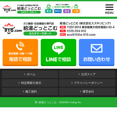
ホーム
公式ストア
特定商取引表示
プライバシーポリシー
施工規約
運営会社
給湯どっとこむ - SUZUKI Living Inc.