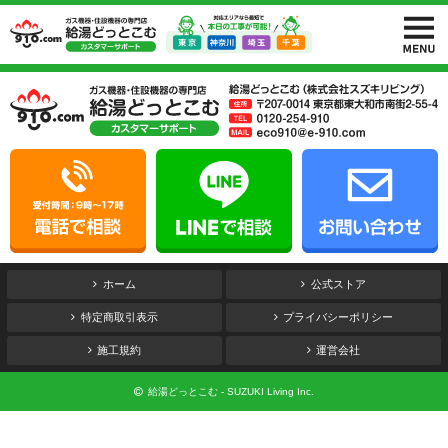
ホーム
公式ストア
特定商取引表示
プライバシーポリシー
施工規約
運営会社
給湯どっとこむ - SUZUKI Living Inc.