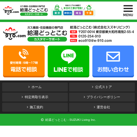
ホーム
公式ストア
特定商取引表示
プライバシーポリシー
施工規約
運営会社
給湯どっとこむ - SUZUKI Living Inc.