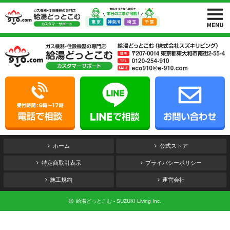
ホーム
公式ストア
特定商取引表示
プライバシーポリシー
施工規約
運営会社
給湯どっとこむ - SUZUKI Living Inc.