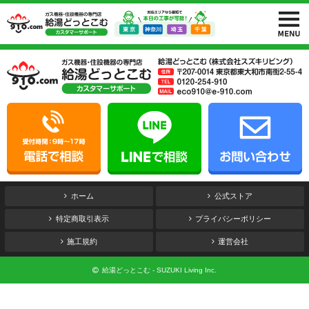
ホーム
公式ストア
特定商取引表示
プライバシーポリシー
施工規約
運営会社
給湯どっとこむ - SUZUKI Living Inc.