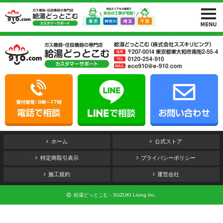
ホーム
公式ストア
特定商取引表示
プライバシーポリシー
施工規約
運営会社
給湯どっとこむ - SUZUKI Living Inc.