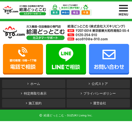
ホーム
公式ストア
特定商取引表示
プライバシーポリシー
施工規約
運営会社
給湯どっとこむ - SUZUKI Living Inc.