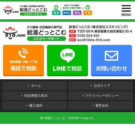
ホーム
公式ストア
特定商取引表示
プライバシーポリシー
施工規約
運営会社
給湯どっとこむ - SUZUKI Living Inc.