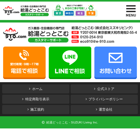
ホーム
公式ストア
特定商取引表示
プライバシーポリシー
施工規約
運営会社
給湯どっとこむ - SUZUKI Living Inc.