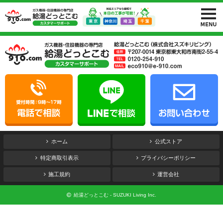
ホーム
公式ストア
特定商取引表示
プライバシーポリシー
施工規約
運営会社
給湯どっとこむ - SUZUKI Living Inc.