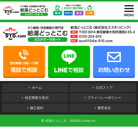
ホーム
公式ストア
特定商取引表示
プライバシーポリシー
施工規約
運営会社
給湯どっとこむ - SUZUKI Living Inc.