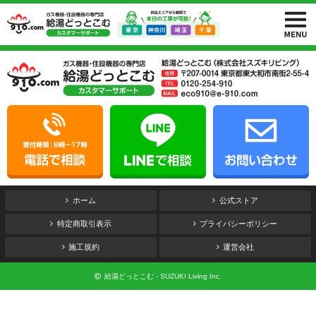
ホーム
公式ストア
特定商取引表示
プライバシーポリシー
施工規約
運営会社
給湯どっとこむ - SUZUKI Living Inc.