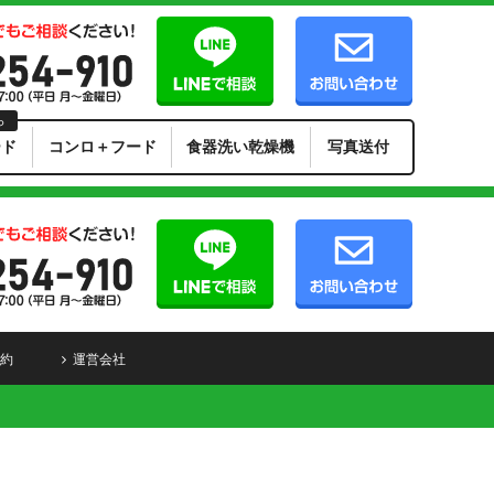
ら
ード
コンロ＋フード
食器洗い乾燥機
写真送付
約
運営会社