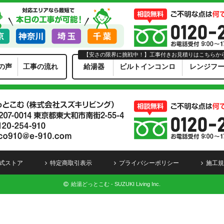
【安さの限界に挑戦中！】工事付きお見積りはこちらか
の声
工事の流れ
給湯器
ビルトインコンロ
レンジフ
式ストア
特定商取引表示
プライバシーポリシー
施工規
給湯どっとこむ - SUZUKI Living Inc.