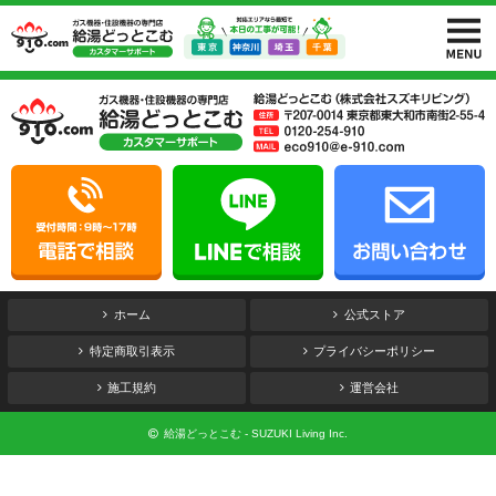
ホーム
公式ストア
特定商取引表示
プライバシーポリシー
施工規約
運営会社
給湯どっとこむ - SUZUKI Living Inc.