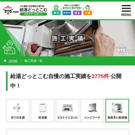
HOME
施工実績一覧
給湯どっとこむ自慢の施工実績を
2775件
公開
中！